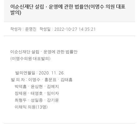
이순신재단 설립ㆍ운영에 관한 법률안(이명수 의원 대표
발의)
작성자 : 운영진
작성일 : 2022-10-27 14:35:21
이순신재단 설립ㆍ운영에 관한 법률안
(
이명수의원 대표발의
)
발의연월일
: 2020. 11. 26.
발 의 자
:
이명수ㆍ홍문표ㆍ김태흠
박덕흠ㆍ윤상현ㆍ김예지
장제원ㆍ태영호ㆍ임이자
최형두ㆍ성일종ㆍ강기윤
이채익 의원
(13
명
)