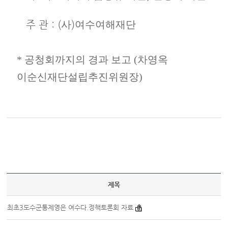
주 관
: (
사
)
여수여해재단
* 공청회까지의 경과 보고 (차영옥
이순신재단설립추진위원장)
제목
최초3도수군통제영은 여수다.정책토론회 자료