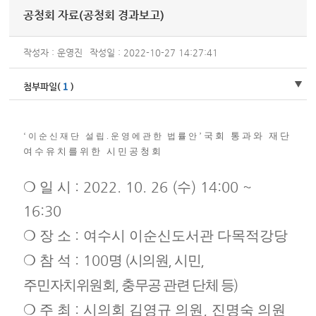
공청회 자료(공청회 경과보고)
작성자 : 운영진
작성일 : 2022-10-27 14:27:41
1
첨부파일(
)
국회 통과와 재단
‘
이순신재단 설립
.
운영에관한 법률안
’
여수유치를위한 시민공청회
❍
일 시
: 2022. 10. 26 (
수
) 14:00 ~
16:30
❍
장 소
:
여수시 이순신도서관 다목적강당
❍
참 석
: 100
명
(
시의원
,
시민
,
주민자치위원회
,
충무공 관련 단체 등
)
❍
주 최
:
시의회 김영규 의원
,
진명숙 의원