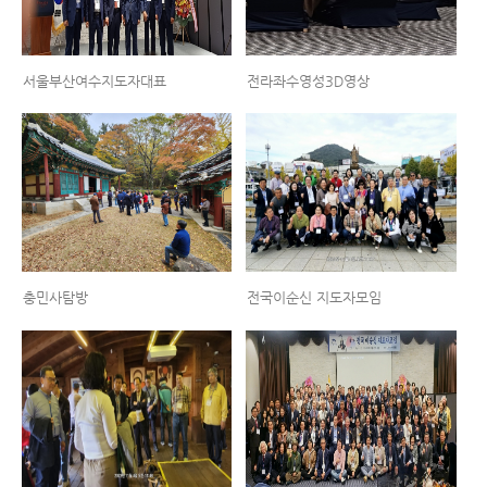
서울부산여수지도자대표
전라좌수영성3D영상
충민사탐방
전국이순신 지도자모임