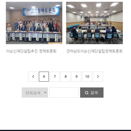
이순신재단설립추진 정책토론회
전라남도이순신재단설립정책토론회
<
6
7
8
9
10
>
검색