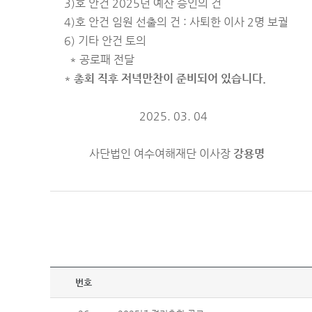
3)호 안건 2025년 예산 승인의 건
4)호 안건
임원 선출의 건 : 사퇴한 이사 2명 보궐
6) 기타 안건 토의
* 공로패 전달
*
총회 직후 저녁만찬이 준비되어 있습니다.
2025. 03. 04
사단법인 여수여해재단 이사장
강용명
번호