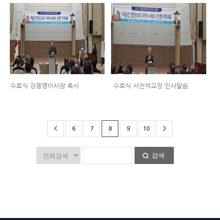
수료식 강용명이사장 축사
수료식 서천석교장 인사말씀
<
6
7
8
9
10
>
검색