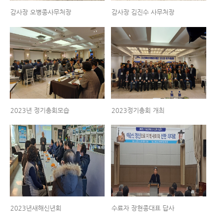
감사장 오병종사무처장
감사장 김진수 사무처장
2023년 정기총회모습
2023정기총회 개최
2023년새해신년회
수료자 장현종대표 답사