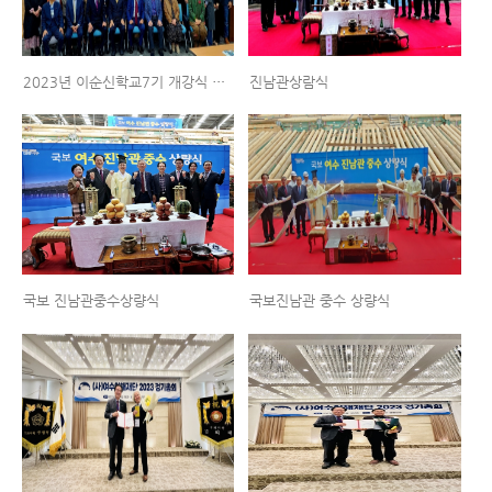
2023년 이순신학교7기 개강식 후 단체사진
진남관상람식
국보 진남관중수상량식
국보진남관 중수 상량식