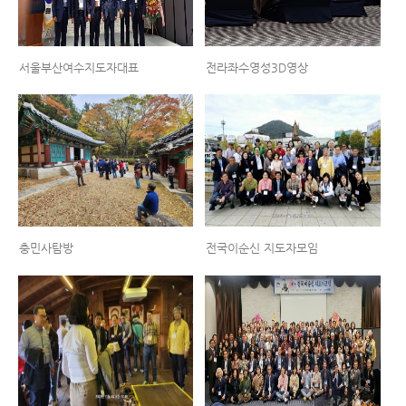
서울부산여수지도자대표
전라좌수영성3D영상
충민사탐방
전국이순신 지도자모임