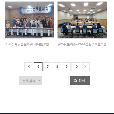
이순신재단설립추진 정책토론회
전라남도이순신재단설립정책토론회
<
6
7
8
9
10
>
검색