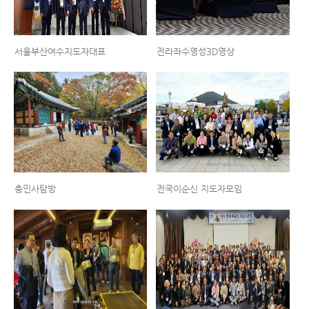
서울부산여수지도자대표
전라좌수영성3D영상
충민사탐방
전국이순신 지도자모임