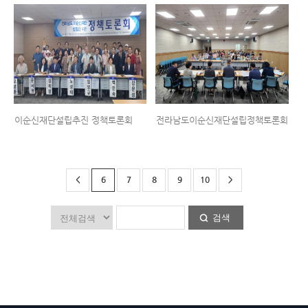
이순신재단설립추진 정책토론회
전라남도이순신재단설립정책토론회
<
6
7
8
9
10
>
검색