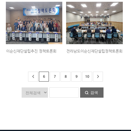
이순신재단설립추진 정책토론회
전라남도이순신재단설립정책토론회
<
6
7
8
9
10
>
검색