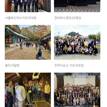
서울부산여수지도자대표
전라좌수영성3D영상
충민사탐방
전국이순신 지도자모임