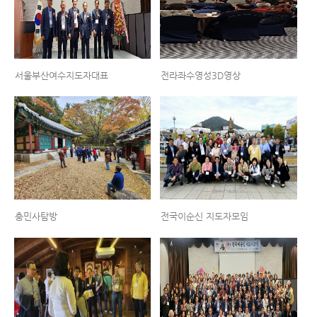
서울부산여수지도자대표
전라좌수영성3D영상
충민사탐방
전국이순신 지도자모임