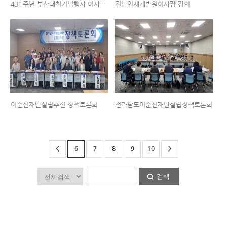
431주년 부산대첩기념행사 이사장축사
전남인재개발원이사장 강의
이순신재단설립추진 정책토론회
전라남도이순신재단설립정책토론회
<
6
7
8
9
10
>
검색