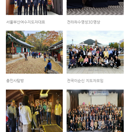
서울부산여수지도자대표
전라좌수영성3D영상
충민사탐방
전국이순신 지도자모임