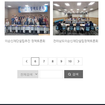
이순신재단설립추진 정책토론회
전라남도이순신재단설립정책토론회
<
6
7
8
9
10
>
검색