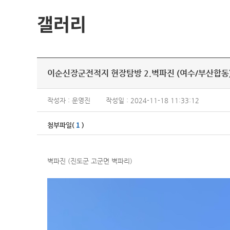
갤러리
이순신장군전적지 현장탐방 2.벽파진 (여수/부산합동) 2
작성자 : 운영진
작성일 : 2024-11-18 11:33:12
1
첨부파일(
)
벽파진 (진도군 고군면 벽파리)