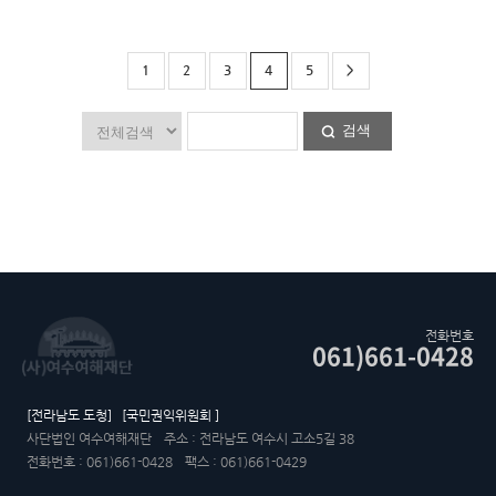
1
2
3
4
5
>
검색
전화번호
061)661-0428
[전라남도 도청]
[국민권익위원회 ]
사단법인 여수여해재단
주소 : 전라남도 여수시 고소5길 38
전화번호 : 061)661-0428
팩스 : 061)661-0429