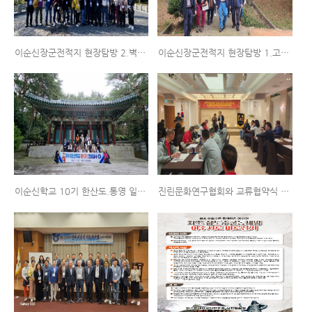
이순신장군전적지 현장탐방 2.벽파진 (여수/부산합동) 2024.11.16~17
이순신장군전적지 현장탐방 1.고하도 (여수/부산합동) 2024.11.16~17
이순신학교 10기 한산도.통영 일원 답사 (2024.11.02)
진린문화연구협회와 교류협약식 체결