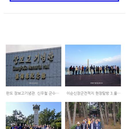
완도 장보고기념관. 신우철 군수님 저녁만찬 (여수/부산합동) 2024.11.16~17
이순신장군전적지 현장탐방 3,울둘목 (여수/부산합동) 2024.11.16~17