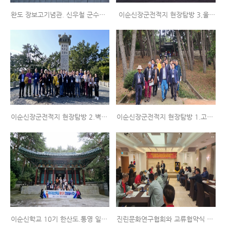
완도 장보고기념관. 신우철 군수님 저녁만찬 (여수/부산합동) 2024.11.16~17
이순신장군전적지 현장탐방 3,울둘목 (여수/부산합동) 2024.11.16~17
이순신장군전적지 현장탐방 2.벽파진 (여수/부산합동) 2024.11.16~17
이순신장군전적지 현장탐방 1.고하도 (여수/부산합동) 2024.11.16~17
이순신학교 10기 한산도.통영 일원 답사 (2024.11.02)
진린문화연구협회와 교류협약식 체결