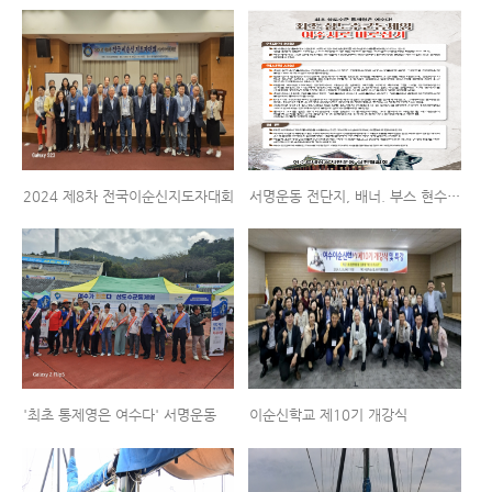
2024 제8차 전국이순신지도자대회
서명운동 전단지, 배너. 부스 현수막 등
'최초 통제영은 여수다' 서명운동
이순신학교 제10기 개강식