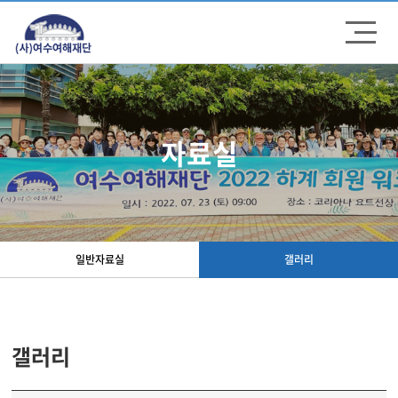
주메뉴 바로가기
컨텐츠 바로가기
자료실
일반자료실
갤러리
갤러리