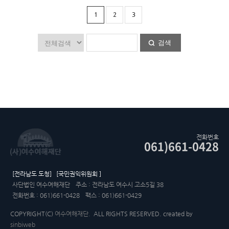
1
2
3
검색
전화번호
061)661-0428
[전라남도 도청]
[국민권익위원회 ]
사단법인 여수여해재단
주소 : 전라남도 여수시 고소5길 38
전화번호 : 061)661-0428
팩스 : 061)661-0429
COPYRIGHT(C)
여수여해재단.
ALL RIGHTS RESERVED. created by
sinbiweb